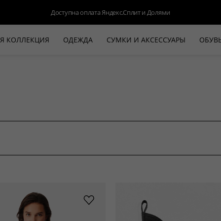
Доступна оплата Яндекс.Сплит и Долями
Я КОЛЛЕКЦИЯ
ОДЕЖДА
СУМКИ И АКСЕССУАРЫ
ОБУВ
НОВАЯ КОЛЛЕКЦИЯ
ЛЕТО '26
ВЫХОД В СВЕТ
КОЖА
ДЕНИМ
КОСТЮМЫ
БАЗА
ДЛЯ НЕГО
БЕЖЕВЫЙ КОСТЮМНЫЙ ЖАКЕТ
БЕЖЕ
HALINE