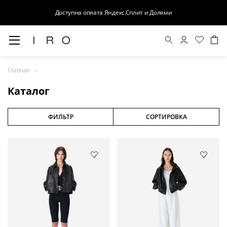
Доступна оплата Яндекс.Сплит и Долями
Весна-Лето 26
Главная
Выход в свет
Каталог
Костюмы
Осень-Зима 26
ФИЛЬТР
СОРТИРОВКА
БАЗА
Кожа
Деним
Церемония