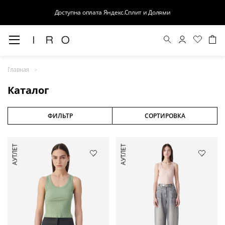
Доступна оплата Яндекс.Сплит и Долями
Весна-Лето 26
Главная
Выход в свет
Каталог
Костюмы
Осень-Зима 26
ФИЛЬТР
СОРТИРОВКА
БАЗА
АУТЛЕТ
АУТЛЕТ
Кожа
Деним
Церемония