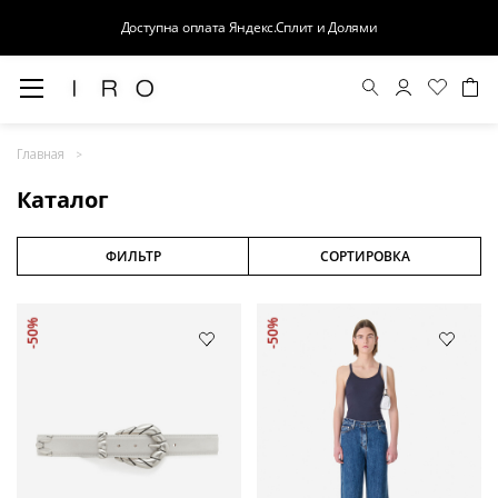
Доступна оплата Яндекс.Сплит и Долями
Весна-Лето 26
Главная
Выход в свет
Каталог
Костюмы
Осень-Зима 26
ФИЛЬТР
СОРТИРОВКА
БАЗА
-50%
-50%
Кожа
Деним
Церемония