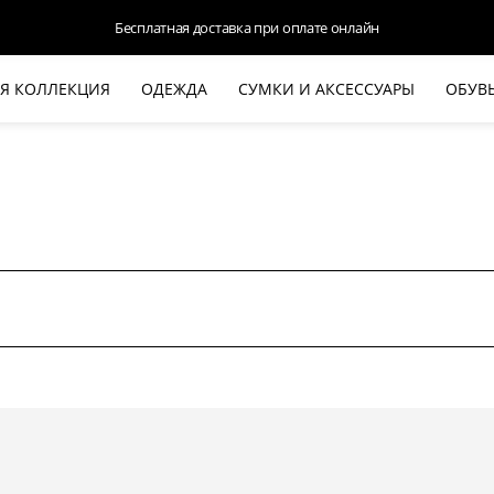
Бесплатная доставка при оплате онлайн
Я КОЛЛЕКЦИЯ
ОДЕЖДА
СУМКИ И АКСЕССУАРЫ
ОБУВ
НОВАЯ КОЛЛЕКЦИЯ
ЛЕТО '26
ВЫХОД В СВЕТ
КОЖА
ДЕНИМ
КОСТЮМЫ
БАЗА
ДЛЯ НЕГО
БЕЖЕВЫЙ КОСТЮМНЫЙ ЖАКЕТ
БЕЖЕ
HALINE