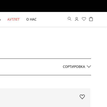
Ь
АУТЛЕТ
О НАС
Цена по возрастанию
Цена по убыванию
СОРТИРОВКА
По новинкам
ВЫЕ БРЮКИ ШИРОКОГО
БЕЖЕВЫЙ КОСТЮМНЫЙ ЖИЛЕТ
КРОЯ HAYDA
HIDA