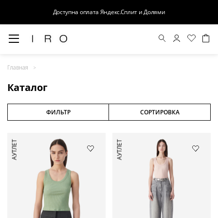
Доступна оплата Яндекс.Сплит и Долями
Весна-Лето 26
Главная
Выход в свет
Каталог
Костюмы
Осень-Зима 26
ФИЛЬТР
СОРТИРОВКА
БАЗА
АУТЛЕТ
АУТЛЕТ
Кожа
Деним
Церемония