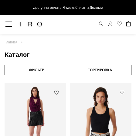
Доступна оплата Яндекс.Сплит и Долями
Весна-Лето 26
Главная
Выход в свет
Каталог
Костюмы
Осень-Зима 26
ФИЛЬТР
СОРТИРОВКА
БАЗА
Кожа
Деним
Церемония