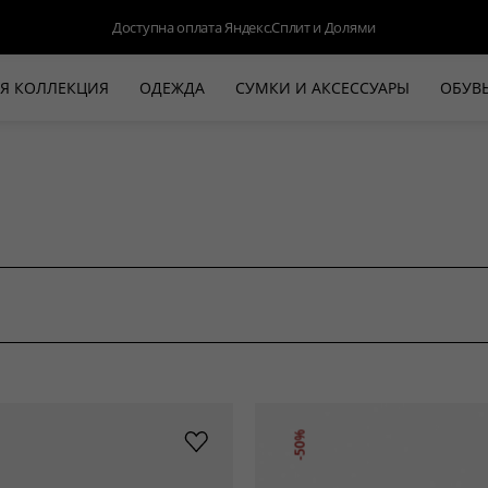
Доступна оплата Яндекс.Сплит и Долями
Я КОЛЛЕКЦИЯ
ОДЕЖДА
СУМКИ И АКСЕССУАРЫ
ОБУВ
НОВАЯ КОЛЛЕКЦИЯ
ЛЕТО '26
ВЫХОД В СВЕТ
КОЖА
ДЕНИМ
КОСТЮМЫ
БАЗА
ДЛЯ НЕГО
БЕЖЕВЫЙ КОСТЮМНЫЙ ЖАКЕТ
БЕЖЕ
HALINE
-50%