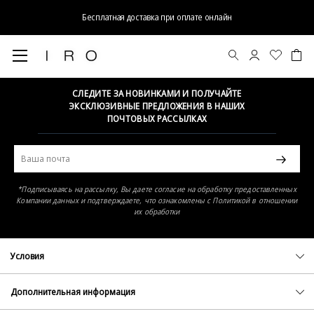
Бесплатная доставка при оплате онлайн
Элемент не найден
СЛЕДИТЕ ЗА НОВИНКАМИ И ПОЛУЧАЙТЕ
ЭКСКЛЮЗИВНЫЕ ПРЕДЛОЖЕНИЯ В НАШИХ
ПОЧТОВЫХ РАССЫЛКАХ
*Подписываясь на рассылку, Вы даете согласие на обработку предоставленных
Компании данных и подтверждаете, что ознакомлены с Политикой в отношении
их обработки
Условия
Политика конфиденциальности
Оферта
Дополнительная информация