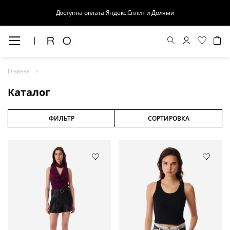
Доступна оплата Яндекс.Сплит и Долями
Весна-Лето 26
Главная
Выход в свет
Каталог
Костюмы
Осень-Зима 26
ФИЛЬТР
СОРТИРОВКА
БАЗА
Кожа
Деним
Церемония