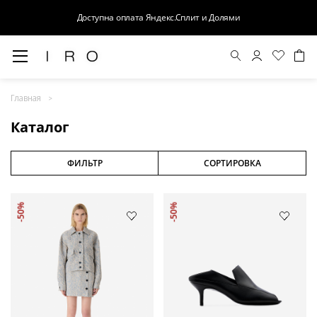
Доступна оплата Яндекс.Сплит и Долями
Весна-Лето 26
Главная
Выход в свет
Каталог
Костюмы
Осень-Зима 26
ФИЛЬТР
СОРТИРОВКА
БАЗА
-50%
-50%
Кожа
Деним
Церемония