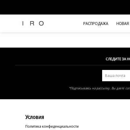
Элемент не найден
РАСПРОДАЖА
НОВАЯ
Рубашки и топы
Брюки и джинсы
Платья и комбинезоны
Юбки и шорты
СЛЕДИТЕ ЗА 
Футболки
Верхняя одежда
Жакеты
*Подписываясь на рассылку, Вы даете со
Трикотаж
Вся одежда
Условия
Политика конфиденциальности