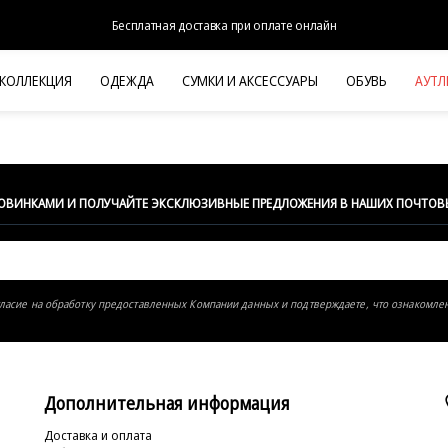
Бесплатная доставка при оплате онлайн
 КОЛЛЕКЦИЯ
ОДЕЖДА
СУМКИ И АКСЕССУАРЫ
ОБУВЬ
АУТЛ
НОВАЯ КОЛЛЕКЦИЯ
ЛЕТО '26
ВЫХОД В СВЕТ
КОЖА
НОВИНКАМИ И ПОЛУЧАЙТЕ ЭКСКЛЮЗИВНЫЕ ПРЕДЛОЖЕНИЯ В НАШИХ ПОЧТОВ
ДЕНИМ
КОСТЮМЫ
БАЗА
гласие на обработку предоставленных Компании данных и подтверждаете, что ознакомле
ДЛЯ НЕГО
БЕЖЕВЫЙ КОСТЮМНЫЙ ЖАКЕТ
БЕЖЕВ
HALINE
Дополнительная информация
Доставка и оплата