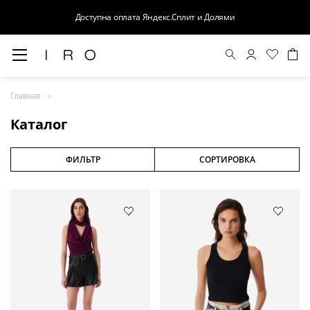
Доступна оплата Яндекс.Сплит и Долями
Весна-Лето 26
Главная
Выход в свет
Каталог
Костюмы
Осень-Зима 26
ФИЛЬТР
СОРТИРОВКА
БАЗА
Кожа
Деним
Церемония