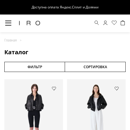
Доступна оплата Яндекс.Сплит и Долями
Весна-Лето 26
Главная
Выход в свет
Каталог
Костюмы
Осень-Зима 26
ФИЛЬТР
СОРТИРОВКА
БАЗА
Кожа
Деним
Церемония