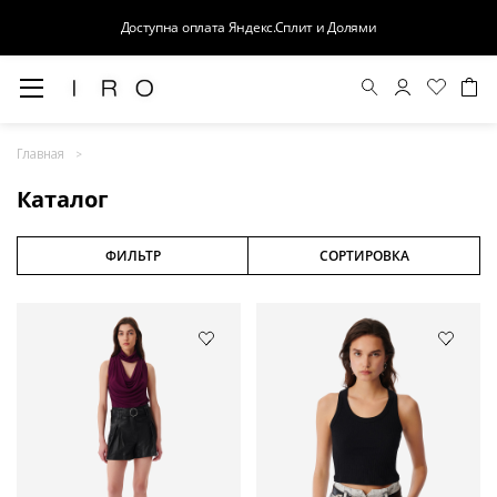
Доступна оплата Яндекс.Сплит и Долями
Весна-Лето 26
Главная
Выход в свет
Каталог
Костюмы
Осень-Зима 26
ФИЛЬТР
СОРТИРОВКА
БАЗА
Кожа
Деним
Церемония