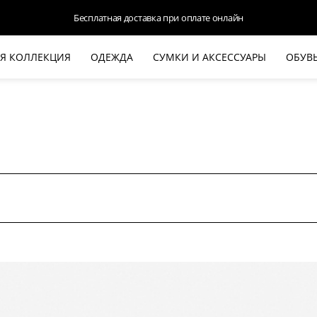
Бесплатная доставка при оплате онлайн
Я КОЛЛЕКЦИЯ
ОДЕЖДА
СУМКИ И АКСЕССУАРЫ
ОБУВ
НОВАЯ КОЛЛЕКЦИЯ
ЛЕТО '26
ВЫХОД В СВЕТ
КОЖА
ДЕНИМ
КОСТЮМЫ
БАЗА
ДЛЯ НЕГО
БЕЖЕВЫЙ КОСТЮМНЫЙ ЖАКЕТ
БЕЖЕ
HALINE