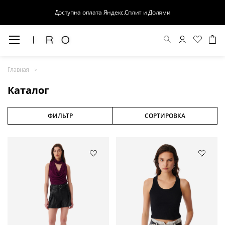
Доступна оплата Яндекс.Сплит и Долями
Весна-Лето 26
Главная
Выход в свет
Каталог
Костюмы
Осень-Зима 26
ФИЛЬТР
СОРТИРОВКА
БАЗА
Кожа
Деним
Церемония