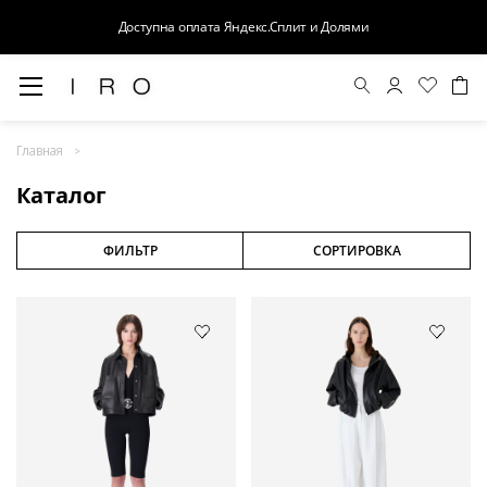
Доступна оплата Яндекс.Сплит и Долями
Весна-Лето 26
Главная
Выход в свет
Каталог
Костюмы
Осень-Зима 26
ФИЛЬТР
СОРТИРОВКА
БАЗА
Кожа
Деним
Церемония