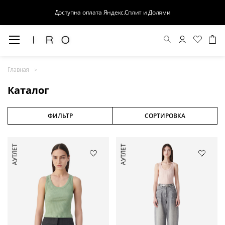
Доступна оплата Яндекс.Сплит и Долями
Весна-Лето 26
Главная
Выход в свет
Каталог
Костюмы
Осень-Зима 26
ФИЛЬТР
СОРТИРОВКА
БАЗА
АУТЛЕТ
АУТЛЕТ
Кожа
Деним
Церемония