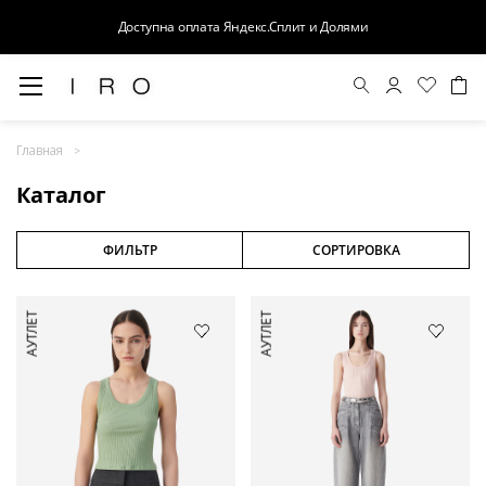
Доступна оплата Яндекс.Сплит и Долями
Весна-Лето 26
Главная
Выход в свет
Каталог
Костюмы
Осень-Зима 26
ФИЛЬТР
СОРТИРОВКА
БАЗА
АУТЛЕТ
АУТЛЕТ
Кожа
Деним
Церемония