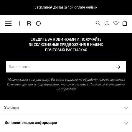
Бесплатная доставка при оплате онлайн
Элемент не найден
СЛЕДИТЕ ЗА НОВИНКАМИ И ПОЛУЧАЙТЕ
ЭКСКЛЮЗИВНЫЕ ПРЕДЛОЖЕНИЯ В НАШИХ
ПОЧТОВЫХ РАССЫЛКАХ
*Подписываясь на рассылку, Вы даете согласие на обработку предоставленных
Компании данных и подтверждаете, что ознакомлены с Политикой в отношении
их обработки
Условия
Политика конфиденциальности
Оферта
Дополнительная информация