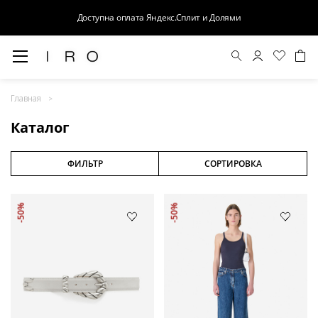
Доступна оплата Яндекс.Сплит и Долями
Весна-Лето 26
Главная
Выход в свет
Каталог
Костюмы
Осень-Зима 26
ФИЛЬТР
СОРТИРОВКА
БАЗА
-50%
-50%
Кожа
Деним
Церемония