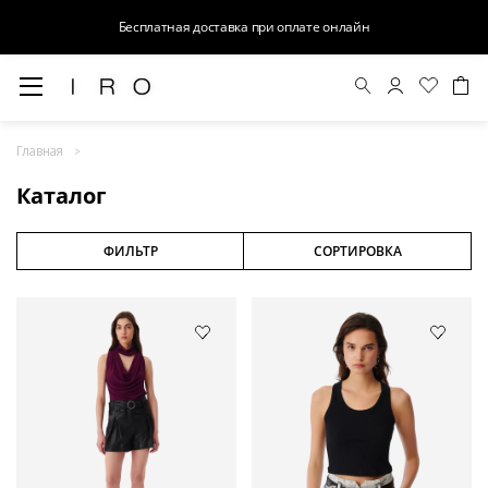
Доступна оплата Яндекс.Сплит и Долями
Весна-Лето 26
Главная
Выход в свет
Каталог
Костюмы
Осень-Зима 26
ФИЛЬТР
СОРТИРОВКА
БАЗА
Кожа
Деним
Церемония