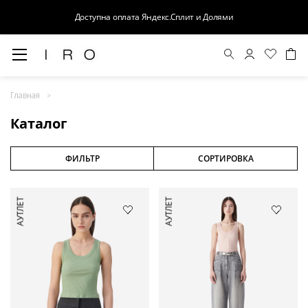
Доступна оплата Яндекс.Сплит и Долями
Весна-Лето 26
Главная
Выход в свет
Каталог
Костюмы
Осень-Зима 26
ФИЛЬТР
СОРТИРОВКА
БАЗА
АУТЛЕТ
АУТЛЕТ
Кожа
Деним
Церемония