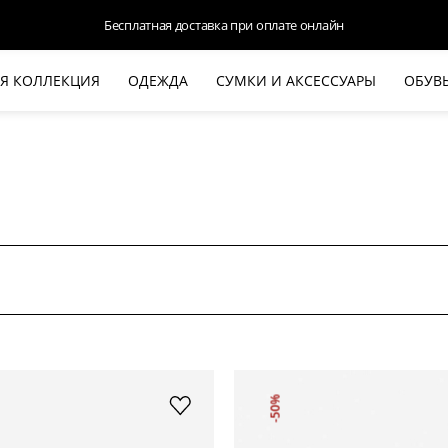
Бесплатная доставка при оплате онлайн
Я КОЛЛЕКЦИЯ
ОДЕЖДА
СУМКИ И АКСЕССУАРЫ
ОБУВ
НОВАЯ КОЛЛЕКЦИЯ
ЛЕТО '26
ВЫХОД В СВЕТ
КОЖА
ДЕНИМ
КОСТЮМЫ
БАЗА
ДЛЯ НЕГО
БЕЖЕВЫЙ КОСТЮМНЫЙ ЖАКЕТ
БЕЖЕ
HALINE
-50%