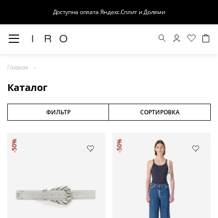
Доступна оплата Яндекс.Сплит и Долями
Весна-Лето 26
Главная
Выход в свет
Каталог
Костюмы
Осень-Зима 26
ФИЛЬТР
СОРТИРОВКА
БАЗА
-50%
-50%
Кожа
Деним
Церемония