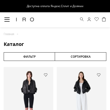
Доступна оплата Яндекс.Сплит и Долями
Весна-Лето 26
Главная
Выход в свет
Каталог
Костюмы
Осень-Зима 26
ФИЛЬТР
СОРТИРОВКА
БАЗА
Кожа
Деним
Церемония