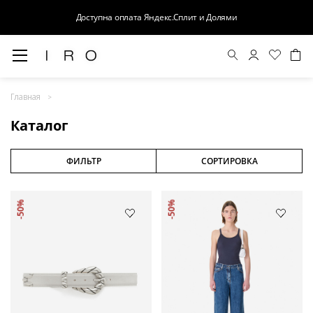
Доступна оплата Яндекс.Сплит и Долями
Весна-Лето 26
Главная
Выход в свет
Каталог
Костюмы
Осень-Зима 26
ФИЛЬТР
СОРТИРОВКА
БАЗА
-50%
-50%
Кожа
Деним
Церемония