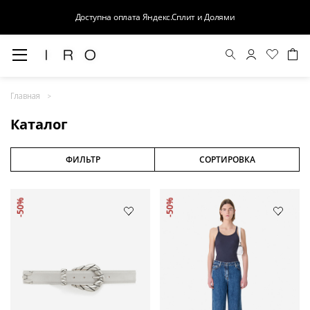
Доступна оплата Яндекс.Сплит и Долями
Весна-Лето 26
Главная
Выход в свет
Каталог
Костюмы
Осень-Зима 26
ФИЛЬТР
СОРТИРОВКА
БАЗА
-50%
-50%
Кожа
Деним
Церемония