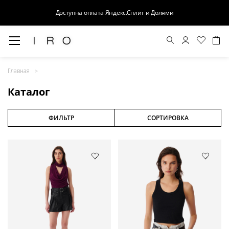
Доступна оплата Яндекс.Сплит и Долями
Весна-Лето 26
Главная
Выход в свет
Каталог
Костюмы
Осень-Зима 26
ФИЛЬТР
СОРТИРОВКА
БАЗА
Кожа
Деним
Церемония