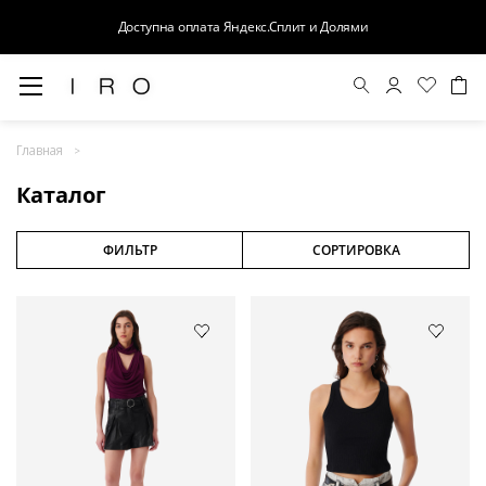
Доступна оплата Яндекс.Сплит и Долями
Весна-Лето 26
Главная
Выход в свет
Каталог
Костюмы
Осень-Зима 26
ФИЛЬТР
СОРТИРОВКА
БАЗА
Кожа
Деним
Церемония