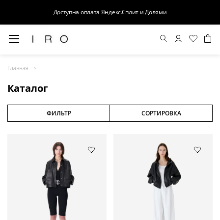
Доступна оплата Яндекс.Сплит и Долями
Весна-Лето 26
Главная
Выход в свет
Каталог
Костюмы
Осень-Зима 26
ФИЛЬТР
СОРТИРОВКА
БАЗА
Кожа
Деним
Церемония