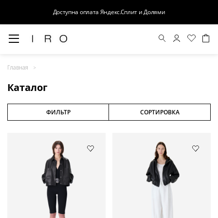
Доступна оплата Яндекс.Сплит и Долями
Весна-Лето 26
Главная
Выход в свет
Каталог
Костюмы
Осень-Зима 26
ФИЛЬТР
СОРТИРОВКА
БАЗА
Кожа
Деним
Церемония