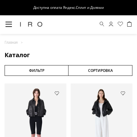
Доступна оплата Яндекс.Сплит и Долями
Весна-Лето 26
Главная
Выход в свет
Каталог
Костюмы
Осень-Зима 26
ФИЛЬТР
СОРТИРОВКА
БАЗА
Кожа
Деним
Церемония