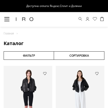
Доступна оплата Яндекс.Сплит и Долями
Весна-Лето 26
Главная
Выход в свет
Каталог
Костюмы
Осень-Зима 26
ФИЛЬТР
СОРТИРОВКА
БАЗА
Кожа
Деним
Церемония