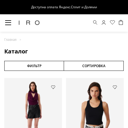
Доступна оплата Яндекс.Сплит и Долями
Весна-Лето 26
Главная
Выход в свет
Каталог
Костюмы
Осень-Зима 26
ФИЛЬТР
СОРТИРОВКА
БАЗА
Кожа
Деним
Церемония