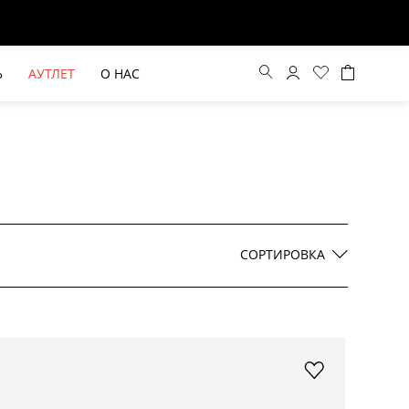
Ь
АУТЛЕТ
О НАС
Цена по возрастанию
Цена по убыванию
СОРТИРОВКА
По новинкам
ВЫЕ БРЮКИ ШИРОКОГО
БЕЖЕВЫЙ КОСТЮМНЫЙ ЖИЛЕТ
КРОЯ HAYDA
HIDA