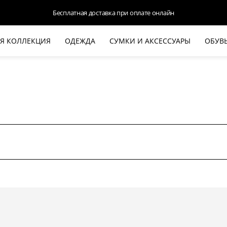
Бесплатная доставка при оплате онлайн
Я КОЛЛЕКЦИЯ
ОДЕЖДА
СУМКИ И АКСЕССУАРЫ
ОБУВ
НОВАЯ КОЛЛЕКЦИЯ
ЛЕТО '26
ВЫХОД В СВЕТ
КОЖА
ДЕНИМ
КОСТЮМЫ
БАЗА
ДЛЯ НЕГО
БЕЖЕВЫЙ КОСТЮМНЫЙ ЖАКЕТ
БЕЖЕ
HALINE