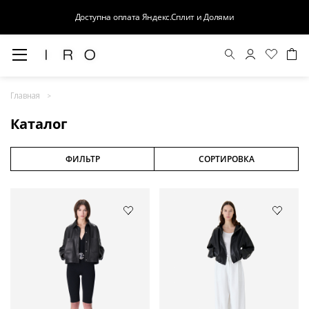
Доступна оплата Яндекс.Сплит и Долями
Весна-Лето 26
Главная
Выход в свет
Каталог
Костюмы
Осень-Зима 26
ФИЛЬТР
СОРТИРОВКА
БАЗА
Кожа
Деним
Церемония