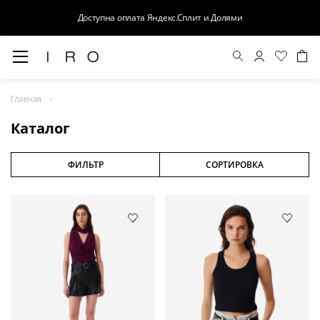
Доступна оплата Яндекс.Сплит и Долями
Весна-Лето 26
Главная
Выход в свет
Каталог
Костюмы
Осень-Зима 26
ФИЛЬТР
СОРТИРОВКА
БАЗА
Кожа
Деним
Церемония