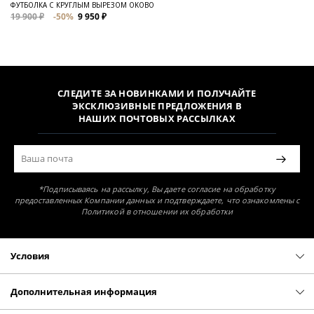
ФУТБОЛКА С КРУГЛЫМ ВЫРЕЗОМ OKOBO
19 900 ₽
-50%
9 950 ₽
СЛЕДИТЕ ЗА НОВИНКАМИ И ПОЛУЧАЙТЕ
ЭКСКЛЮЗИВНЫЕ ПРЕДЛОЖЕНИЯ В
НАШИХ ПОЧТОВЫХ РАССЫЛКАХ
*Подписываясь на рассылку, Вы даете согласие на обработку
предоставленных Компании данных и подтверждаете, что ознакомлены с
Политикой в отношении их обработки
Условия
Политика конфиденциальности
Оферта
Дополнительная информация
Доставка и оплата