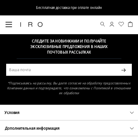
Бесплатная доставка при оплате онлайн
Элемент не найден
СЛЕДИТЕ ЗА НОВИНКАМИ И ПОЛУЧАЙТЕ
ЭКСКЛЮЗИВНЫЕ ПРЕДЛОЖЕНИЯ В НАШИХ
ПОЧТОВЫХ РАССЫЛКАХ
*Подписываясь на рассылку, Вы даете согласие на обработку предоставленных
Компании данных и подтверждаете, что ознакомлены с Политикой в отношении
их обработки
Условия
Политика конфиденциальности
Оферта
Дополнительная информация