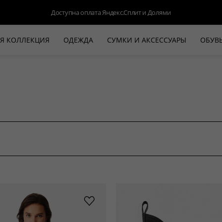
Доступна оплата Яндекс.Сплит и Долями
Я КОЛЛЕКЦИЯ
ОДЕЖДА
СУМКИ И АКСЕССУАРЫ
ОБУВ
НОВАЯ КОЛЛЕКЦИЯ
ЛЕТО '26
ВЫХОД В СВЕТ
КОЖА
ДЕНИМ
КОСТЮМЫ
БАЗА
ДЛЯ НЕГО
БЕЖЕВЫЙ КОСТЮМНЫЙ ЖАКЕТ
БЕЖЕ
HALINE