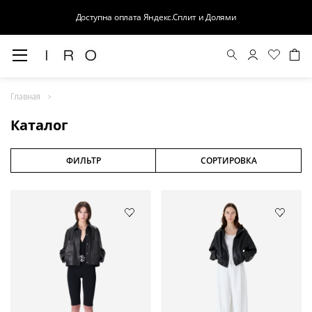
Доступна оплата Яндекс.Сплит и Долями
Весна-Лето 26
Главная
Выход в свет
Каталог
Костюмы
Осень-Зима 26
ФИЛЬТР
СОРТИРОВКА
БАЗА
Кожа
Деним
Церемония