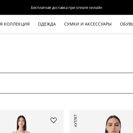
Бесплатная доставка при оплате онлайн
Я КОЛЛЕКЦИЯ
ОДЕЖДА
СУМКИ И АКСЕССУАРЫ
ОБУВ
НОВАЯ КОЛЛЕКЦИЯ
ЛЕТО '26
ВЫХОД В СВЕТ
КОЖА
ДЕНИМ
КОСТЮМЫ
БАЗА
ДЛЯ НЕГО
БЕЖЕВЫЙ КОСТЮМНЫЙ ЖАКЕТ
БЕЖЕ
АУТЛЕТ
HALINE