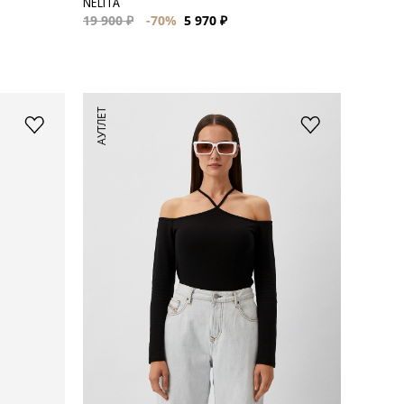
NELITA
19 900 ₽
-70%
5 970 ₽
АУТЛЕТ