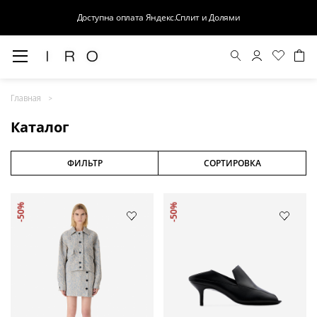
Доступна оплата Яндекс.Сплит и Долями
Весна-Лето 26
Главная
Выход в свет
Каталог
Костюмы
Осень-Зима 26
ФИЛЬТР
СОРТИРОВКА
БАЗА
-50%
-50%
Кожа
Деним
Церемония