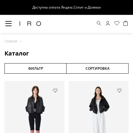
Доступна оплата Яндекс.Сплит и Долями
Весна-Лето 26
Главная
Выход в свет
Каталог
Костюмы
Осень-Зима 26
ФИЛЬТР
СОРТИРОВКА
БАЗА
Кожа
Деним
Церемония