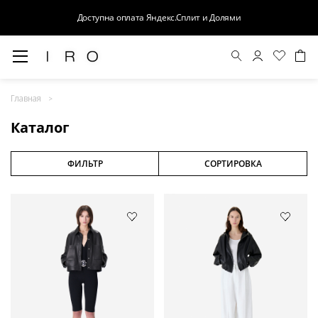
Доступна оплата Яндекс.Сплит и Долями
Весна-Лето 26
Главная
Выход в свет
Каталог
Костюмы
Осень-Зима 26
ФИЛЬТР
СОРТИРОВКА
БАЗА
Кожа
Деним
Церемония