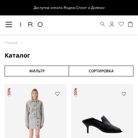
Доступна оплата Яндекс.Сплит и Долями
Весна-Лето 26
Главная
Выход в свет
Каталог
Костюмы
Осень-Зима 26
ФИЛЬТР
СОРТИРОВКА
БАЗА
-50%
-50%
Кожа
Деним
Церемония