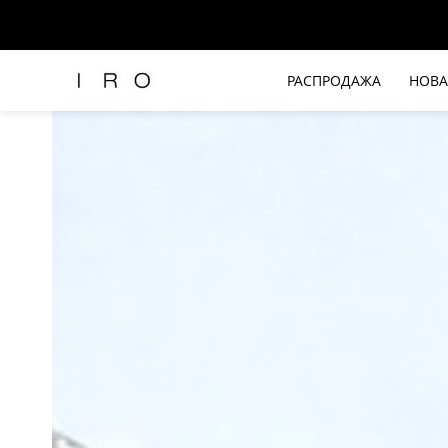
РАСПРОДАЖА
НОВА
Рубашки и топы
Брюки и джинсы
Платья и комбинезоны
Юбки и шорты
Футболки
Верхняя одежда
Жакеты
Трикотаж
Вся одежда