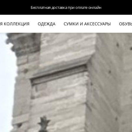
Бесплатная доставка при оплате онлайн
Я КОЛЛЕКЦИЯ
ОДЕЖДА
СУМКИ И АКСЕССУАРЫ
ОБУВ
НОВАЯ КОЛЛЕКЦИЯ
ЛЕТО '26
ВЫХОД В СВЕТ
КОЖА
ДЕНИМ
КОСТЮМЫ
БАЗА
ДЛЯ НЕГО
БЕЖЕВЫЙ КОСТЮМНЫЙ ЖАКЕТ
БЕЖЕ
HALINE